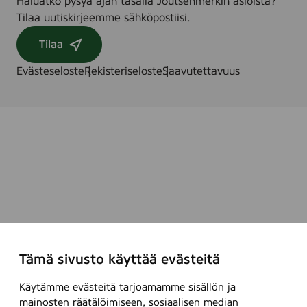
Haluatko pysyä ajan tasalla Joutsenmerkin asioista?
2
Tilaa uutiskirjeemme sähköpostiisi.
8
0
Tilaa
m
m
Evästeseloste
Rekisteriseloste
Saavutettavuus
,
5
p
c
s
(
B
a
l
m
u
Tämä sivusto käyttää evästeitä
i
r
Käytämme evästeitä tarjoamamme sisällön ja
)
mainosten räätälöimiseen, sosiaalisen median