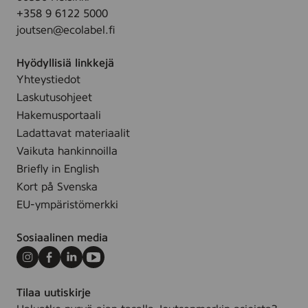
,
.
+358 9 6122 5000
g
2
joutsen@ecolabel.fi
r
x
o
1
Hyödyllisiä linkkejä
v
1
Yhteystiedot
e
c
Laskutusohjeet
d
m
,
Hakemusportaali
(
c
Ladattavat materiaalit
K
o
Vaikuta hankinnoilla
a
l
Briefly in English
h
o
Kort på Svenska
l
r
e
EU-ympäristömerkki
e
r
d
)
Sosiaalinen media
,
2
Instagram
Facebook
LinkedIn
Youtube
2
Tilaa uutiskirje
x