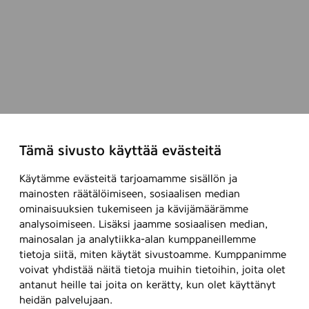
p
c
s
(
B
a
l
m
u
Tämä sivusto käyttää evästeitä
i
r
Käytämme evästeitä tarjoamamme sisällön ja
)
mainosten räätälöimiseen, sosiaalisen median
,
ominaisuuksien tukemiseen ja kävijämäärämme
analysoimiseen. Lisäksi jaamme sosiaalisen median,
3
mainosalan ja analytiikka-alan kumppaneillemme
6
tietoja siitä, miten käytät sivustoamme. Kumppanimme
7
voivat yhdistää näitä tietoja muihin tietoihin, joita olet
antanut heille tai joita on kerätty, kun olet käyttänyt
heidän palvelujaan.