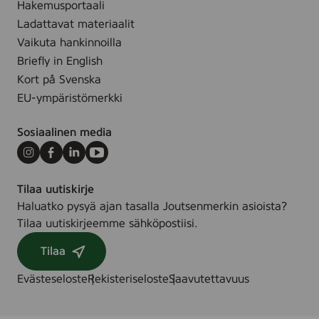
,
Hakemusportaali
(
c
Ladattavat materiaalit
K
o
Vaikuta hankinnoilla
a
l
Briefly in English
h
o
Kort på Svenska
l
r
e
EU-ympäristömerkki
e
r
d
)
Sosiaalinen media
,
2
Instagram
Facebook
LinkedIn
Youtube
2
Tilaa uutiskirje
x
Haluatko pysyä ajan tasalla Joutsenmerkin asioista?
2
Tilaa uutiskirjeemme sähköpostiisi.
8
0
Tilaa
m
m
Evästeseloste
Rekisteriseloste
Saavutettavuus
,
5