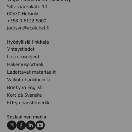
l
)
Siltasaarenkatu 10
e
1
00530 Helsinki
,
,
+358 9 6122 5000
g
2
joutsen@ecolabel.fi
r
x
o
1
Hyödyllisiä linkkejä
v
1
Yhteystiedot
e
c
Laskutusohjeet
d
m
,
Hakemusportaali
(
c
Ladattavat materiaalit
K
o
Vaikuta hankinnoilla
a
l
Briefly in English
h
o
Kort på Svenska
l
r
e
EU-ympäristömerkki
e
r
d
)
Sosiaalinen media
,
2
Instagram
Facebook
LinkedIn
Youtube