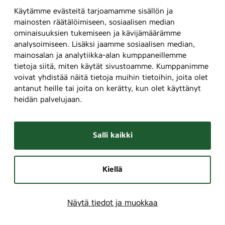
r
Käytämme evästeitä tarjoamamme sisällön ja
)
mainosten räätälöimiseen, sosiaalisen median
,
ominaisuuksien tukemiseen ja kävijämäärämme
analysoimiseen. Lisäksi jaamme sosiaalisen median,
3
mainosalan ja analytiikka-alan kumppaneillemme
6
tietoja siitä, miten käytät sivustoamme. Kumppanimme
7
voivat yhdistää näitä tietoja muihin tietoihin, joita olet
antanut heille tai joita on kerätty, kun olet käyttänyt
heidän palvelujaan.
Salli kaikki
Kiellä
Näytä tiedot ja muokkaa