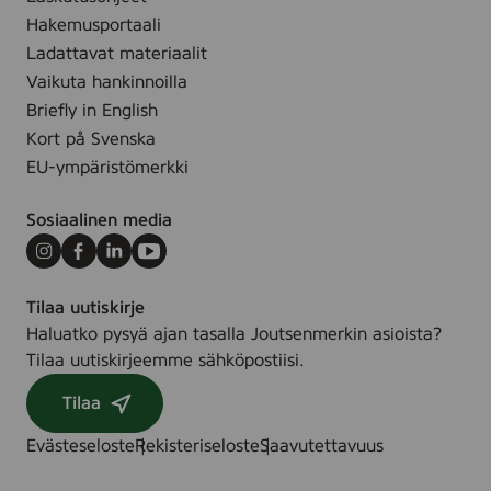
e
e
m
Hakemusportaali
t
d
,
Ladattavat materiaalit
o
c
Vaikuta hankinnoilla
f
o
4
Briefly in English
l
Kort på Svenska
o
EU-ympäristömerkki
r
e
Sosiaalinen media
d
Instagram
Facebook
LinkedIn
Youtube
Tilaa uutiskirje
Haluatko pysyä ajan tasalla Joutsenmerkin asioista?
Tilaa uutiskirjeemme sähköpostiisi.
Tilaa
Evästeseloste
Rekisteriseloste
Saavutettavuus