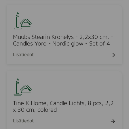
r
r
C
t
M
v
r
e
u
e
o
l
u
w
y
b
n
s
s
Muubs Stearin Kronelys - 2,2x30 cm. -
c
1
S
Candles Yoro - Nordic glow - Set of 4
a
0
t
n
Lisätiedot
p
e
d
a
a
l
k
r
e
T
h
i
s
i
v
n
,
n
i
K
1
e
d
r
9
K
Tine K Home, Candle Lights, 8 pcs, 2,2
o
0
H
x 30 cm, colored
n
x
o
e
Lisätiedot
2
m
l
2