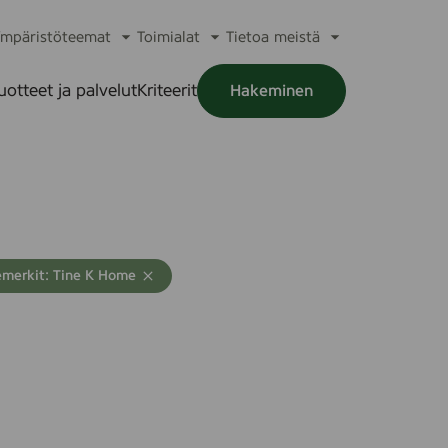
mpäristöteemat
Toimialat
Tietoa meistä
a
Avaa
Avaa
Avaa
alikko
alavalikko
alavalikko
alavalikko
uotteet ja palvelut
Kriteerit
Hakeminen
a
alikko
emerkit: Tine K Home