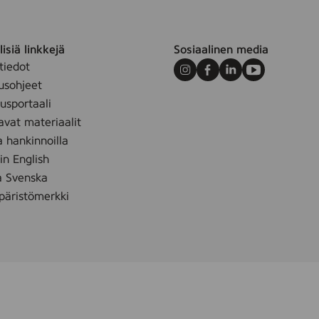
isiä linkkejä
Sosiaalinen media
tiedot
Instagram
Facebook
LinkedIn
Youtube
usohjeet
sportaali
avat materiaalit
m
a hankinnoilla
 in English
å Svenska
äristömerkki