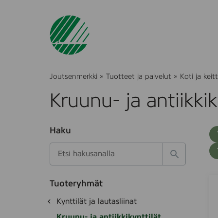
Joutsenmerkki
»
Tuotteet ja palvelut
»
Koti ja keitt
Kruunu- ja antiikkik
O
Haku
T
S
h
u
i
u
k
l
H
t
o
a
a
o
t
k
S
S
k
e
Tuoteryhmät
s
a
t
d
i
O
Kynttilät ja lautasliinat
e
i
e
e
h
k
t
a
Kruunu- ja antiikkikynttilät