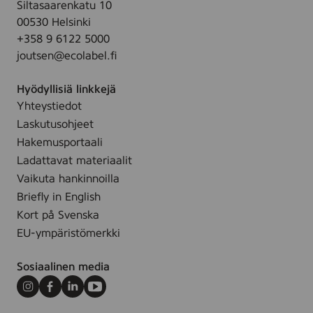
0
K
Siltasaarenkatu 10
,
-
.
2
-
00530 Helsinki
1
3
-
P
+358 9 6122 5000
0
0
C
o
joutsen@ecolabel.fi
0
1
a
l
%
+
n
k
Hyödyllisiä linkkejä
s
7
d
a
Yhteystiedot
t
4
l
-
Laskutusohjeet
e
-
e
5
a
Hakemusportaali
1
s
2
r
Ladattavat materiaalit
0
Y
-
i
Vaikuta hankinnoilla
2
o
1
n
Briefly in English
r
0
,
Kort på Svenska
o
9
Ø
-
EU-ympäristömerkki
+
2
N
3
2
o
Sosiaalinen media
9
x
r
-
2
Instagram
Facebook
LinkedIn
Youtube
d
2
0