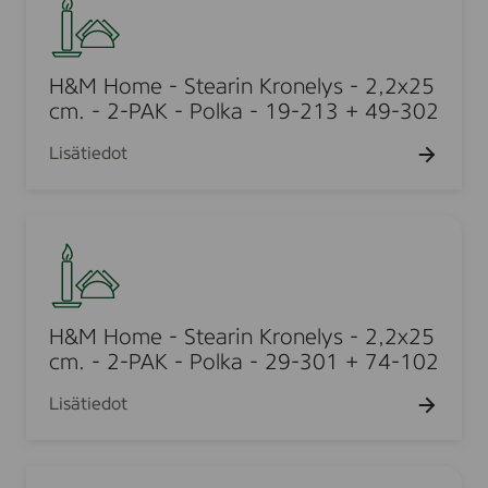
&
c
a
.
y
M
m
r
s
H
.
i
-
o
H&M Home - Stearin Kronelys - 2,2x25
-
n
2
m
cm. - 2-PAK - Polka - 19-213 + 49-302
2
K
,
e
-
r
Lisätiedot
2
-
P
o
x
S
A
n
2
t
K
e
H
5
e
-
l
&
c
a
P
y
M
m
r
o
s
H
.
i
l
-
o
H&M Home - Stearin Kronelys - 2,2x25
-
n
k
2
m
cm. - 2-PAK - Polka - 29-301 + 74-102
2
K
a
,
e
-
r
-
Lisätiedot
2
-
P
o
1
x
S
A
n
0
2
t
K
e
H
-
5