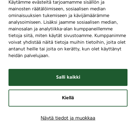
e
Käytämme evästeitä tarjoamamme sisällön ja
x
mainosten räätälöimiseen, sosiaalisen median
)
ominaisuuksien tukemiseen ja kävijämäärämme
analysoimiseen. Lisäksi jaamme sosiaalisen median,
,
mainosalan ja analytiikka-alan kumppaneillemme
3
tietoja siitä, miten käytät sivustoamme. Kumppanimme
5
voivat yhdistää näitä tietoja muihin tietoihin, joita olet
antanut heille tai joita on kerätty, kun olet käyttänyt
heidän palvelujaan.
Salli kaikki
Kiellä
Näytä tiedot ja muokkaa