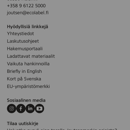
-
.
+358 9 6122 5000
0
C
joutsen@ecolabel.fi
0
a
%
n
Hyödyllisiä linkkejä
s
d
Yhteystiedot
t
l
Laskutusohjeet
e
e
a
Hakemusportaali
s
r
Ladattavat materiaalit
Y
i
Vaikuta hankinnoilla
o
n
Briefly in English
r
,
Kort på Svenska
o
Ø
-
EU-ympäristömerkki
2
N
2
o
Sosiaalinen media
x
r
2
Instagram
Facebook
LinkedIn
Youtube
d
0
i
Tilaa uutiskirje
0
c