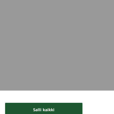
3
5
Salli kaikki