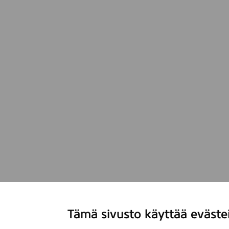
Tämä sivusto käyttää eväste