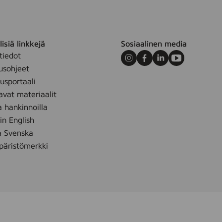
D
y
e
,
isiä linkkejä
Sosiaalinen media
f
tiedot
Instagram
Facebook
LinkedIn
Youtube
a
usohjeet
r
sportaali
v
avat materiaalit
e
a hankinnoilla
t
 in English
,
å Svenska
4
äristömerkki
-
P
A
K