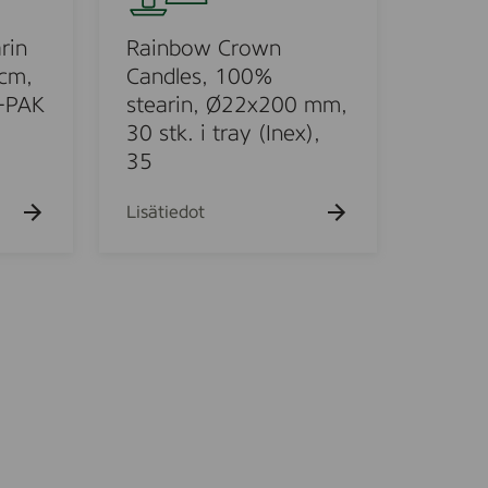
b
o
rin
Rainbow Crown
w
 cm,
Candles, 100%
C
4-PAK
stearin, Ø22x200 mm,
r
30 stk. i tray (Inex),
o
35
w
n
Lisätiedot
C
a
n
d
l
e
s
,
1
0