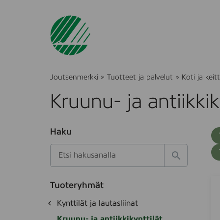
Joutsenmerkki
»
Tuotteet ja palvelut
»
Koti ja keitt
Kruunu- ja antiikkik
O
Haku
T
S
h
u
i
u
k
l
H
t
o
a
a
o
t
k
2
S
k
e
Tuoteryhmät
s
a
4
d
i
O
Kynttilät ja lautasliinat
e
i
e
s
h
k
t
t
Kruunu- ja antiikkikynttilät