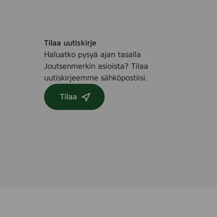
,
3
0
s
Tilaa uutiskirje
t
Haluatko pysyä ajan tasalla
k
Joutsenmerkin asioista? Tilaa
.
uutiskirjeemme sähköpostiisi.
i
Tilaa
t
r
a
y
(
I
n
e
x
)
,