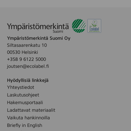
t
u
e
c
k
v
s
s
.
a
F
n
r
K
a
o
Ympäristömerkintä Suomi Oy
g
s
Siltasaarenkatu 10
r
t
00530 Helsinki
a
e
+358 9 6122 5000
n
u
joutsen@ecolabel.fi
c
s
e
p
Hyödyllisiä linkkejä
F
y
Yhteystiedot
r
y
Laskutusohjeet
e
h
e
Hakemusportaali
e
,
Ladattavat materiaalit
,
7
Vaikuta hankinnoilla
8
2
Briefly in English
0
p