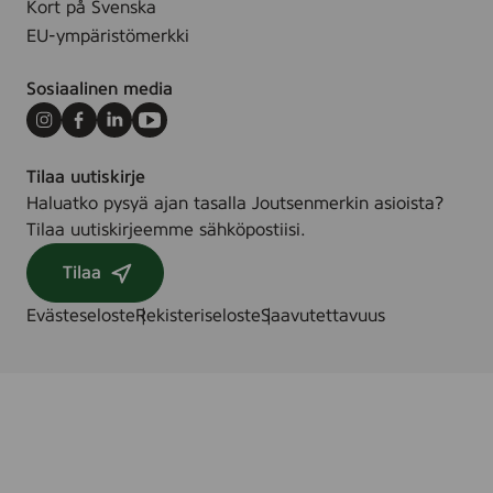
Kort på Svenska
s
i
EU-ympäristömerkki
t
e
k
c
Sosiaalinen media
.
e
s
Instagram
Facebook
LinkedIn
Youtube
Tilaa uutiskirje
Haluatko pysyä ajan tasalla Joutsenmerkin asioista?
Tilaa uutiskirjeemme sähköpostiisi.
Tilaa
Evästeseloste
Rekisteriseloste
Saavutettavuus