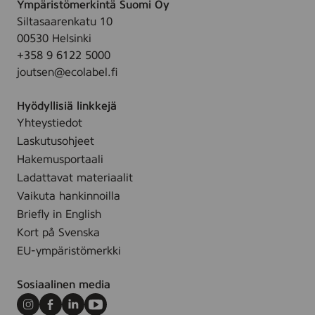
s
Ympäristömerkintä Suomi Oy
f
,
t
Siltasaarenkatu 10
r
7
e
00530 Helsinki
e
2
u
+358 9 6122 5000
e
p
s
joutsen@ecolabel.fi
f
i
p
r
e
y
Hyödyllisiä linkkejä
o
c
y
Yhteystiedot
m
e
h
Laskutusohjeet
p
s
e
e
Hakemusportaali
,
r
Ladattavat materiaalit
8
f
Vaikuta hankinnoilla
0
u
Briefly in English
s
m
Kort på Svenska
t
e
EU-ympäristömerkki
k
,
.
7
Sosiaalinen media
2
&
Instagram
Facebook
LinkedIn
Youtube