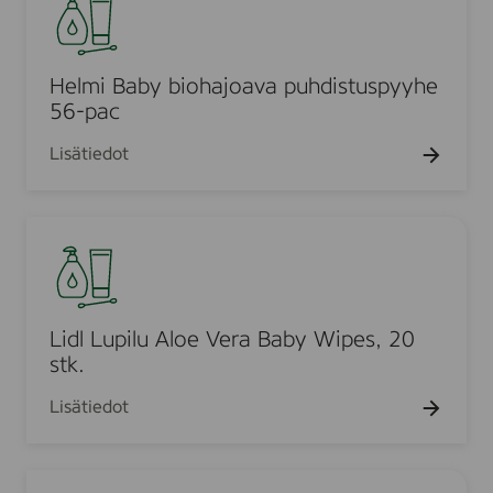
e
4
.
l
k
m
p
i
Helmi Baby biohajoava puhdistuspyyhe
l
B
56-pac
a
Lisätiedot
b
y
b
L
i
i
o
d
h
l
a
L
Lidl Lupilu Aloe Vera Baby Wipes, 20
j
u
stk.
o
p
a
Lisätiedot
i
v
l
a
u
p
L