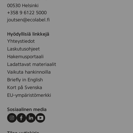
i
o
00530 Helsinki
v
l
i
+358 9 6122 5000
a
l
l
joutsen@ecolabel.fi
p
e
l
u
,
e
Hyödyllisiä linkkejä
h
3
,
Yhteystiedot
d
0
3
Laskutusohjeet
i
s
0
s
Hakemusportaali
t
s
t
Ladattavat materiaalit
t
u
Vaikuta hankinnoilla
s
Briefly in English
p
Kort på Svenska
y
EU-ympäristömerkki
y
h
Sosiaalinen media
e
,
Instagram
Facebook
LinkedIn
Youtube
5