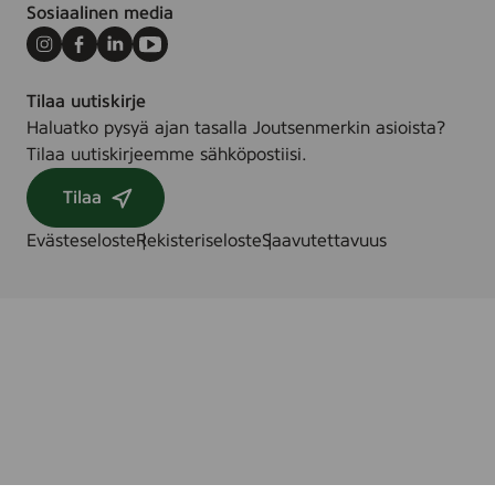
7
Sosiaalinen media
2
&
Instagram
Facebook
LinkedIn
Youtube
2
Tilaa uutiskirje
4
Haluatko pysyä ajan tasalla Joutsenmerkin asioista?
s
Tilaa uutiskirjeemme sähköpostiisi.
t
.
Tilaa
/
s
Evästeseloste
Rekisteriseloste
Saavutettavuus
t
k
.
/
k
p
l