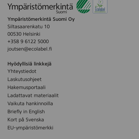
d
0
e
3
i
s
s
0
s
t
Ympäristömerkintä Suomi Oy
f
s
t
Siltasaarenkatu 10
r
t
u
00530 Helsinki
e
s
+358 9 6122 5000
e
p
joutsen@ecolabel.fi
f
y
r
y
Hyödyllisiä linkkejä
o
h
Yhteystiedot
m
e
Laskutusohjeet
p
,
e
Hakemusportaali
5
r
Ladattavat materiaalit
6
f
Vaikuta hankinnoilla
-
u
Briefly in English
p
m
Kort på Svenska
a
e
c
EU-ympäristömerkki
,