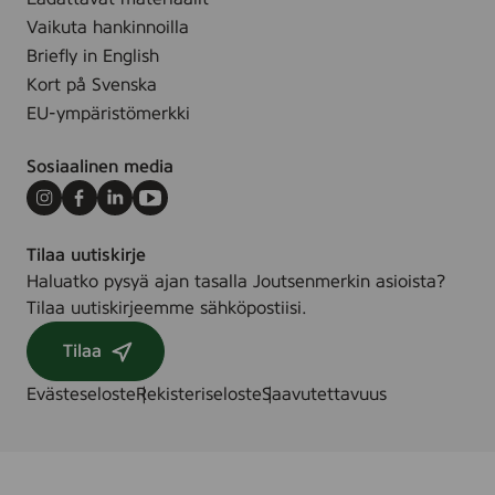
t
u
Vaikuta hankinnoilla
s
Briefly in English
p
Kort på Svenska
y
EU-ympäristömerkki
y
h
Sosiaalinen media
e
,
Instagram
Facebook
LinkedIn
Youtube
5
Tilaa uutiskirje
6
Haluatko pysyä ajan tasalla Joutsenmerkin asioista?
-
Tilaa uutiskirjeemme sähköpostiisi.
p
a
Tilaa
c
Evästeseloste
Rekisteriseloste
Saavutettavuus