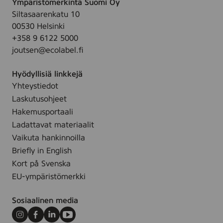
s
Ympäristömerkintä Suomi Oy
o
o
v
Siltasaarenkatu 10
a
i
o
00530 Helsinki
v
l
i
+358 9 6122 5000
a
l
l
joutsen@ecolabel.fi
p
e
l
u
,
e
Hyödyllisiä linkkejä
h
3
,
Yhteystiedot
d
0
3
Laskutusohjeet
i
s
0
s
Hakemusportaali
t
s
t
Ladattavat materiaalit
t
u
Vaikuta hankinnoilla
s
Briefly in English
p
Kort på Svenska
y
EU-ympäristömerkki
y
h
Sosiaalinen media
e
,
Instagram
Facebook
LinkedIn
Youtube