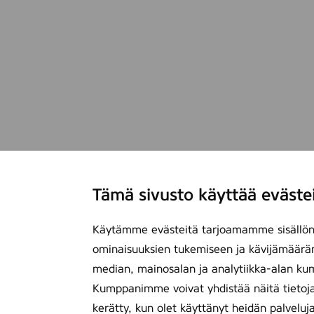
Tämä sivusto käyttää eväste
Käytämme evästeitä tarjoamamme sisällön 
ominaisuuksien tukemiseen ja kävijämäärä
median, mainosalan ja analytiikka-alan ku
Kumppanimme voivat yhdistää näitä tietoja mu
kerätty, kun olet käyttänyt heidän palveluj