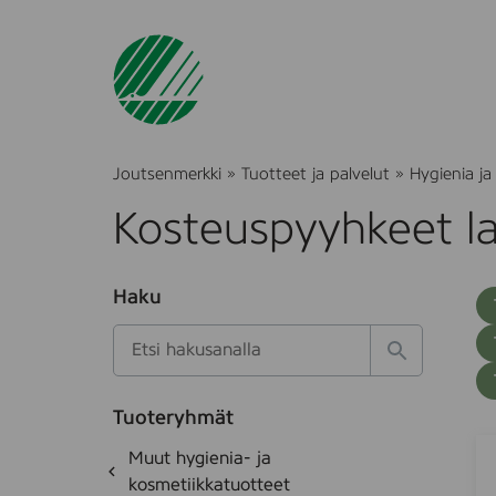
Joutsenmerkki
»
Tuotteet ja palvelut
»
Hygienia ja
Kosteuspyyhkeet la
O
Haku
T
S
h
u
i
u
k
l
H
t
o
a
a
o
t
k
k
e
Tuoteryhmät
s
a
B
S
d
i
O
Muut hygienia- ja
e
i
a
h
k
kosmetiikkatuotteet
t