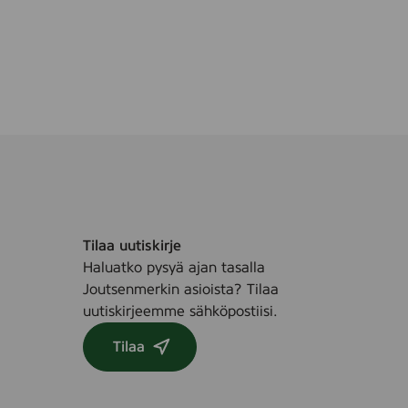
v
o
i
l
l
e
,
3
0
s
t
Tilaa uutiskirje
Haluatko pysyä ajan tasalla
Joutsenmerkin asioista? Tilaa
uutiskirjeemme sähköpostiisi.
Tilaa