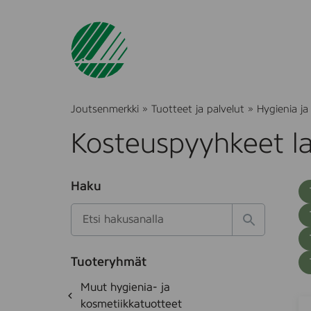
Joutsenmerkki
»
Tuotteet ja palvelut
»
Hygienia ja
Kosteuspyyhkeet la
O
Haku
T
S
h
u
i
u
k
l
H
t
o
a
a
o
t
k
k
e
Tuoteryhmät
s
a
d
i
O
Muut hygienia- ja
e
i
h
k
kosmetiikkatuotteet
t
C