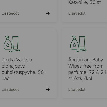
c
Kasvoille, 30 st
s
e
H
Lisätiedot
Lisätiedot
a
j
u
Ä
s
n
t
g
m
e
l
e
a
t
m
Pirkka Vauvan
Änglamark Baby
o
a
biohajoava
Wipes free from
n
r
puhdistuspyyhe, 56-
perfume, 72 & 24
P
k
pac
st./stk./kpl
u
B
h
a
Lisätiedot
Lisätiedot
d
b
i
y
s
W