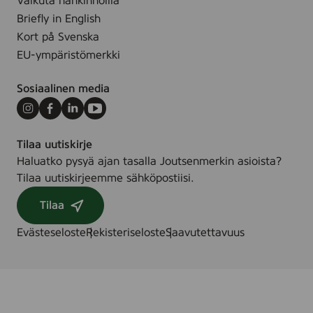
Vaikuta hankinnoilla
Briefly in English
Kort på Svenska
EU-ympäristömerkki
Sosiaalinen media
Instagram
Facebook
LinkedIn
Youtube
Tilaa uutiskirje
Haluatko pysyä ajan tasalla Joutsenmerkin asioista?
Tilaa uutiskirjeemme sähköpostiisi.
Tilaa
Evästeseloste
Rekisteriseloste
Saavutettavuus