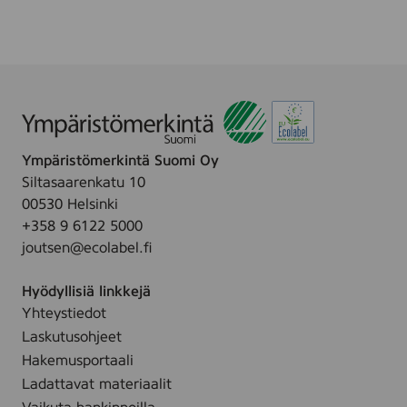
i
.
c
p
s
e
s
,
2
5
Ympäristömerkintä Suomi Oy
p
Siltasaarenkatu 10
c
00530 Helsinki
s
+358 9 6122 5000
joutsen@ecolabel.fi
Hyödyllisiä linkkejä
Yhteystiedot
Laskutusohjeet
Hakemusportaali
Ladattavat materiaalit