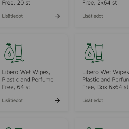
e
Free, 20 st
Free, 2x64 st
t
t
w
W
Lisätiedot
Lisätiedot
e
i
t
p
w
e
L
i
s
i
p
,
b
m
e
P
e
,
l
r
1
a
o
Libero Wet Wipes,
Libero Wet Wipes
8
s
W
Plastic and Perfume
Plastic and Perfu
p
t
e
Free, 64 st
Free, Box 6x64 st
a
i
t
c
c
W
Lisätiedot
Lisätiedot
k
a
i
n
p
d
e
P
P
s
i