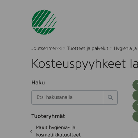
Joutsenmerkki
»
Tuotteet ja palvelut
»
Hygienia ja
Kosteuspyyhkeet la
O
Haku
T
S
h
u
i
u
k
l
H
t
o
a
a
o
t
k
k
e
Tuoteryhmät
s
a
d
i
O
Muut hygienia- ja
e
i
h
k
kosmetiikkatuotteet
t
C