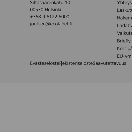
Siltasaarenkatu 10
Yhteys
s
00530 Helsinki
Laskut
v
+358 9 6122 5000
Hakemu
o
joutsen@ecolabel.fi
Ladatt
i
Vaikut
l
Briefly
l
e
Kort p
,
EU-ymp
3
Evästeseloste
Rekisteriseloste
Saavutettavuus
0
s
t