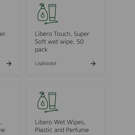
h
k
i
a
u
b
k
e
u
e
h
e
t
r
h
o
o
er
Libero Touch, Super
t
o
T
Soft wet wipe, 50
o
pack
u
c
Lisätiedot
h
,
S
L
u
i
p
b
e
e
r
r
S
o
,
Libero Wet Wipes,
o
W
me
Plastic and Perfume
f