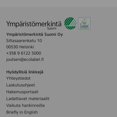
y
e
h
s
e
,
5
2
6
5
-
Ympäristömerkintä Suomi Oy
p
p
Siltasaarenkatu 10
c
a
00530 Helsinki
s
c
+358 9 6122 5000
joutsen@ecolabel.fi
Hyödyllisiä linkkejä
Yhteystiedot
Laskutusohjeet
Hakemusportaali
Ladattavat materiaalit
Vaikuta hankinnoilla
Briefly in English