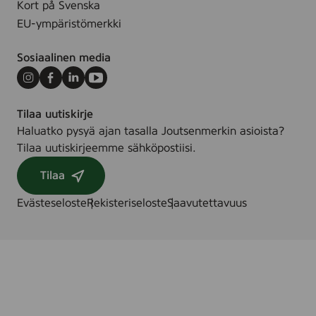
Kort på Svenska
EU-ympäristömerkki
Sosiaalinen media
Instagram
Facebook
LinkedIn
Youtube
Tilaa uutiskirje
Haluatko pysyä ajan tasalla Joutsenmerkin asioista?
Tilaa uutiskirjeemme sähköpostiisi.
Tilaa
Evästeseloste
Rekisteriseloste
Saavutettavuus