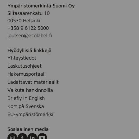
v
s
Ympäristömerkintä Suomi Oy
o
o
v
Siltasaarenkatu 10
a
i
o
00530 Helsinki
v
l
i
+358 9 6122 5000
a
l
l
joutsen@ecolabel.fi
p
e
l
u
,
e
Hyödyllisiä linkkejä
h
3
,
Yhteystiedot
d
0
3
Laskutusohjeet
i
s
0
s
Hakemusportaali
t
s
t
Ladattavat materiaalit
t
u
Vaikuta hankinnoilla
s
Briefly in English
p
Kort på Svenska
y
EU-ympäristömerkki
y
h
Sosiaalinen media
e