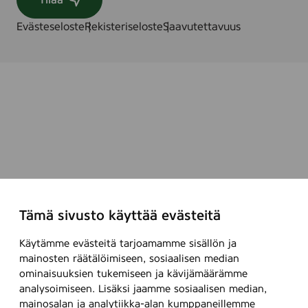
t
Tilaa
k
Evästeseloste
Rekisteriseloste
Saavutettavuus
.
Tämä sivusto käyttää evästeitä
Käytämme evästeitä tarjoamamme sisällön ja
mainosten räätälöimiseen, sosiaalisen median
ominaisuuksien tukemiseen ja kävijämäärämme
analysoimiseen. Lisäksi jaamme sosiaalisen median,
mainosalan ja analytiikka-alan kumppaneillemme