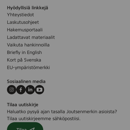
e
.
a
Hyödyllisiä linkkejä
F
n
Yhteystiedot
r
K
Laskutusohjeet
e
o
e
Hakemusportaali
s
,
Ladattavat materiaalit
t
7
Vaikuta hankinnoilla
e
2
Briefly in English
u
p
Kort på Svenska
s
i
p
EU-ympäristömerkki
e
y
c
y
Sosiaalinen media
e
h
s
Instagram
Facebook
LinkedIn
Youtube
e
,
Tilaa uutiskirje
8
Haluatko pysyä ajan tasalla Joutsenmerkin asioista?
0
Tilaa uutiskirjeemme sähköpostiisi.
s