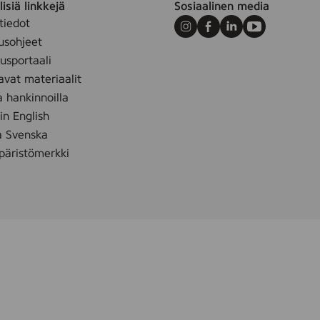
isiä linkkejä
Sosiaalinen media
t
tiedot
u
Instagram
Facebook
LinkedIn
Youtube
usohjeet
s
sportaali
p
avat materiaalit
y
y
a hankinnoilla
h
 in English
e
å Svenska
,
äristömerkki
5
6
-
p
a
c