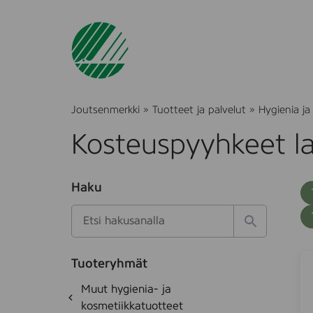
Joutsenmerkki
»
Tuotteet ja palvelut
»
Hygienia ja
Kosteuspyyhkeet la
O
Haku
T
S
h
u
i
u
k
l
H
t
o
a
a
o
t
k
C
S
k
e
Tuoteryhmät
s
a
u
d
i
O
Muut hygienia- ja
e
i
e
d
h
k
kosmetiikkatuotteet
t
d