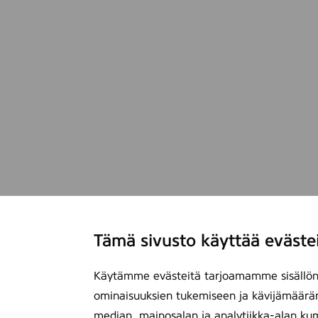
Tämä sivusto käyttää eväste
Käytämme evästeitä tarjoamamme sisällön 
ominaisuuksien tukemiseen ja kävijämäärä
median, mainosalan ja analytiikka-alan ku