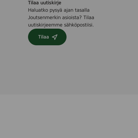
Tilaa uutiskirje
l
Haluatko pysyä ajan tasalla
l
Joutsenmerkin asioista? Tilaa
e
uutiskirjeemme sähköpostiisi.
,
3
Tilaa
0
s
t