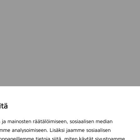
itä
ja mainosten räätälöimiseen, sosiaalisen median
mme analysoimiseen. Lisäksi jaamme sosiaalisen
mppaneillemme tietoja siitä, miten käytät sivustoamme.