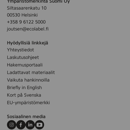
Ympäristömerkintä Suomi Oy
,
.
Siltasaarenkatu 10
1
00530 Helsinki
0
+358 9 6122 5000
0
joutsen@ecolabel.fi
p
c
Hyödyllisiä linkkejä
s
Yhteystiedot
Laskutusohjeet
Hakemusportaali
Ladattavat materiaalit
Vaikuta hankinnoilla
Briefly in English
Kort på Svenska
EU-ympäristömerkki
Sosiaalinen media
Instagram
Facebook
LinkedIn
Youtube