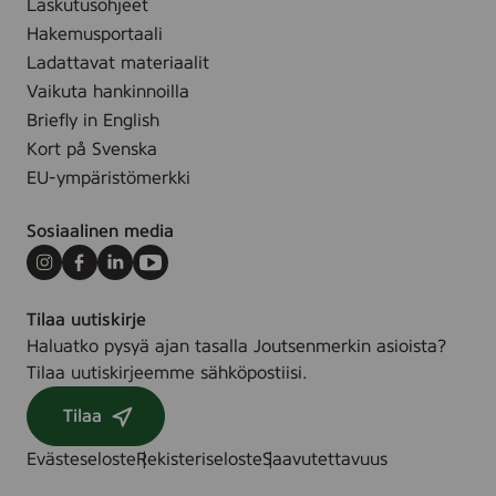
3
Laskutusohjeet
i
s
0
s
Hakemusportaali
t
s
t
Ladattavat materiaalit
t
u
Vaikuta hankinnoilla
s
Briefly in English
p
Kort på Svenska
y
EU-ympäristömerkki
y
h
Sosiaalinen media
e
,
Instagram
Facebook
LinkedIn
Youtube
5
Tilaa uutiskirje
6
Haluatko pysyä ajan tasalla Joutsenmerkin asioista?
-
Tilaa uutiskirjeemme sähköpostiisi.
p
a
Tilaa
c
Evästeseloste
Rekisteriseloste
Saavutettavuus