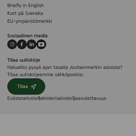
u
Briefly in English
p
m
Kort på Svenska
a
e
c
EU-ympäristömerkki
,
7
Sosiaalinen media
2
&
Instagram
Facebook
LinkedIn
Youtube
2
Tilaa uutiskirje
4
Haluatko pysyä ajan tasalla Joutsenmerkin asioista?
s
Tilaa uutiskirjeemme sähköpostiisi.
t
.
Tilaa
/
s
Evästeseloste
Rekisteriseloste
Saavutettavuus
t
k
.
/
k