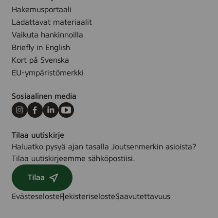
,
r
Hakemusportaali
6
f
Ladattavat materiaalit
4
u
Vaikuta hankinnoilla
s
m
Briefly in English
t
e
Kort på Svenska
F
EU-ympäristömerkki
r
e
Sosiaalinen media
e
,
Instagram
Facebook
LinkedIn
Youtube
B
Tilaa uutiskirje
o
Haluatko pysyä ajan tasalla Joutsenmerkin asioista?
x
Tilaa uutiskirjeemme sähköpostiisi.
6
x
Tilaa
6
4
Evästeseloste
Rekisteriseloste
Saavutettavuus
s