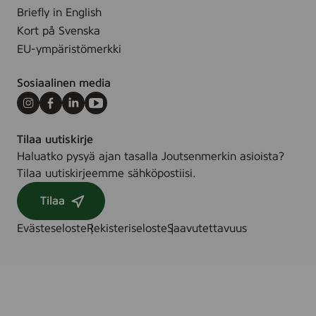
u
Briefly in English
u
m
Kort på Svenska
s
e
p
EU-ympäristömerkki
,
y
7
y
Sosiaalinen media
2
h
&
Instagram
Facebook
LinkedIn
Youtube
e
2
,
Tilaa uutiskirje
4
8
Haluatko pysyä ajan tasalla Joutsenmerkin asioista?
s
0
Tilaa uutiskirjeemme sähköpostiisi.
t
s
.
t
Tilaa
/
k
s
Evästeseloste
Rekisteriseloste
Saavutettavuus
.
t
k
.
/
k