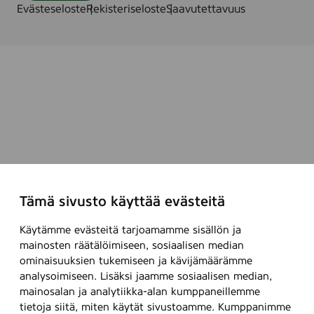
s
Evästeseloste
Rekisteriseloste
Saavutettavuus
t
k
.
/
k
p
l
Tämä sivusto käyttää evästeitä
Käytämme evästeitä tarjoamamme sisällön ja
mainosten räätälöimiseen, sosiaalisen median
ominaisuuksien tukemiseen ja kävijämäärämme
analysoimiseen. Lisäksi jaamme sosiaalisen median,
mainosalan ja analytiikka-alan kumppaneillemme
tietoja siitä, miten käytät sivustoamme. Kumppanimme