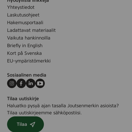
Hyödyllisiä linkkejä
o
h
Yhteystiedot
m
e
Laskutusohjeet
p
,
e
Hakemusportaali
5
r
Ladattavat materiaalit
6
f
Vaikuta hankinnoilla
-
u
Briefly in English
p
m
Kort på Svenska
a
e
c
EU-ympäristömerkki
,
7
Sosiaalinen media
2
&
Instagram
Facebook
LinkedIn
Youtube
2
Tilaa uutiskirje
4
Haluatko pysyä ajan tasalla Joutsenmerkin asioista?
s
Tilaa uutiskirjeemme sähköpostiisi.
t
.
Tilaa
/