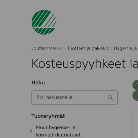
Joutsenmerkki
»
Tuotteet ja palvelut
»
Hygienia ja
Kosteuspyyhkeet la
O
Haku
T
S
h
u
i
u
k
l
H
t
o
a
a
o
t
k
C
S
k
e
Tuoteryhmät
s
a
u
d
i
O
Muut hygienia- ja
e
i
e
d
h
k
kosmetiikkatuotteet
t
d