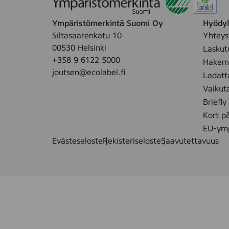
o
e
s
K
Ympäristömerkintä Suomi Oy
Hyödyll
t
a
Siltasaarenkatu 10
Yhteys
e
s
00530 Helsinki
Laskut
u
v
+358 9 6122 5000
s
Hakemu
o
joutsen@ecolabel.fi
p
Ladatt
i
y
Vaikut
l
y
Briefly
l
h
e
Kort p
e
,
EU-ymp
,
3
Evästeseloste
Rekisteriseloste
Saavutettavuus
8
0
0
s
s
t
t
k
.