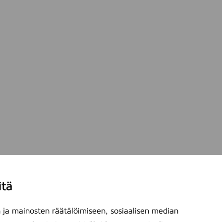
c
itä
ja mainosten räätälöimiseen, sosiaalisen median