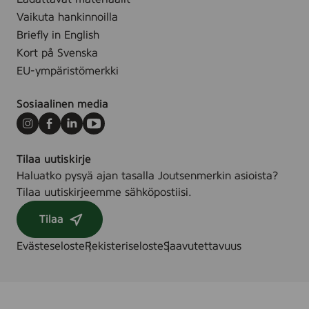
t
u
Vaikuta hankinnoilla
s
Briefly in English
p
Kort på Svenska
y
EU-ympäristömerkki
y
h
Sosiaalinen media
e
,
Instagram
Facebook
LinkedIn
Youtube
5
Tilaa uutiskirje
6
Haluatko pysyä ajan tasalla Joutsenmerkin asioista?
-
Tilaa uutiskirjeemme sähköpostiisi.
p
a
Tilaa
c
Evästeseloste
Rekisteriseloste
Saavutettavuus