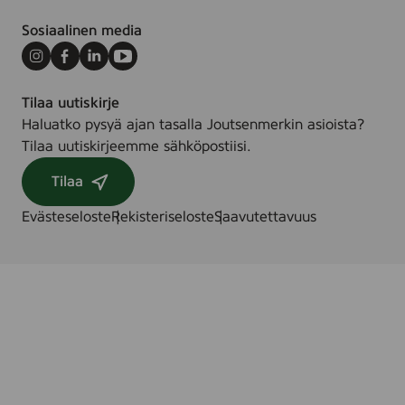
0
9
0
Sosiaalinen media
9
1
9
Instagram
Facebook
LinkedIn
Youtube
1
9
9
Tilaa uutiskirje
0
3
Haluatko pysyä ajan tasalla Joutsenmerkin asioista?
0
3
Tilaa uutiskirjeemme sähköpostiisi.
3
)
1
Tilaa
0
)
Evästeseloste
Rekisteriseloste
Saavutettavuus