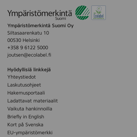
p
i
.
c
s
s
t
,
Ympäristömerkintä Suomi Oy
u
p
Siltasaarenkatu 10
s
l
00530 Helsinki
p
a
+358 9 6122 5000
y
s
joutsen@ecolabel.fi
y
t
h
i
Hyödyllisiä linkkejä
e
c
Yhteystiedot
,
f
Laskutusohjeet
8
r
0
Hakemusportaali
e
k
Ladattavat materiaalit
e
p
Vaikuta hankinnoilla
(
l
Briefly in English
1
,
Kort på Svenska
0
(
0
EU-ympäristömerkki
1