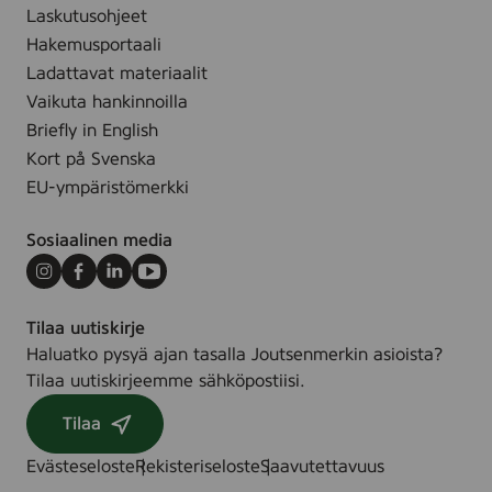
0
3
Laskutusohjeet
i
s
0
s
Hakemusportaali
t
s
t
Ladattavat materiaalit
t
u
Vaikuta hankinnoilla
s
Briefly in English
p
Kort på Svenska
y
EU-ympäristömerkki
y
h
Sosiaalinen media
e
,
Instagram
Facebook
LinkedIn
Youtube
5
Tilaa uutiskirje
6
Haluatko pysyä ajan tasalla Joutsenmerkin asioista?
-
Tilaa uutiskirjeemme sähköpostiisi.
p
a
Tilaa
c
Evästeseloste
Rekisteriseloste
Saavutettavuus