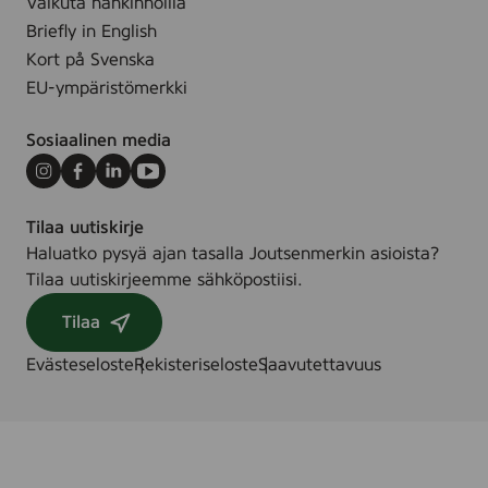
Vaikuta hankinnoilla
c
Briefly in English
Kort på Svenska
EU-ympäristömerkki
Sosiaalinen media
Instagram
Facebook
LinkedIn
Youtube
Tilaa uutiskirje
Haluatko pysyä ajan tasalla Joutsenmerkin asioista?
Tilaa uutiskirjeemme sähköpostiisi.
Tilaa
Evästeseloste
Rekisteriseloste
Saavutettavuus