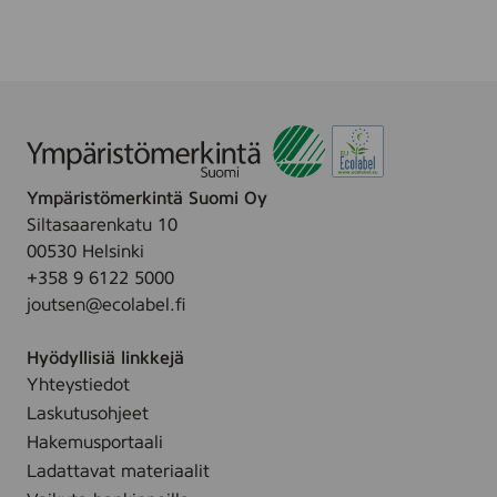
e
u
t
h
w
d
i
i
p
s
e
t
s
u
Ympäristömerkintä Suomi Oy
,
s
Siltasaarenkatu 10
1
p
00530 Helsinki
0
y
+358 9 6122 5000
0
y
joutsen@ecolabel.fi
p
h
c
e
Hyödyllisiä linkkejä
s
5
Yhteystiedot
6
Laskutusohjeet
-
Hakemusportaali
p
Ladattavat materiaalit
a