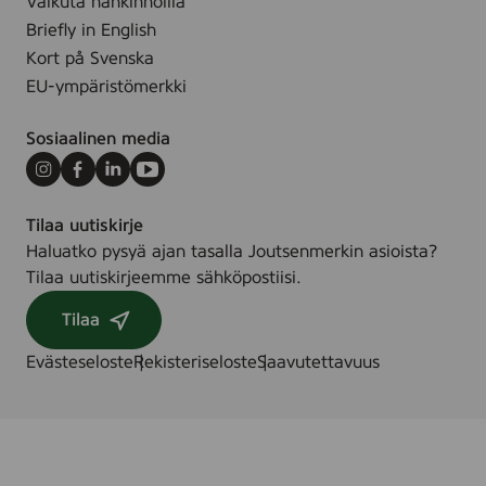
Vaikuta hankinnoilla
s
Briefly in English
p
Kort på Svenska
y
EU-ympäristömerkki
y
h
Sosiaalinen media
e
,
Instagram
Facebook
LinkedIn
Youtube
5
Tilaa uutiskirje
6
Haluatko pysyä ajan tasalla Joutsenmerkin asioista?
-
Tilaa uutiskirjeemme sähköpostiisi.
p
a
Tilaa
c
Evästeseloste
Rekisteriseloste
Saavutettavuus