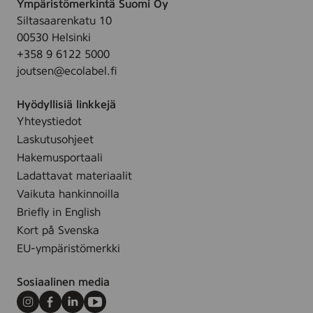
s
Ympäristömerkintä Suomi Oy
o
o
v
Siltasaarenkatu 10
a
i
o
00530 Helsinki
v
l
i
+358 9 6122 5000
a
l
l
joutsen@ecolabel.fi
p
e
l
u
,
e
Hyödyllisiä linkkejä
h
3
,
Yhteystiedot
d
0
3
Laskutusohjeet
i
s
0
s
Hakemusportaali
t
s
t
Ladattavat materiaalit
t
u
Vaikuta hankinnoilla
s
Briefly in English
p
Kort på Svenska
y
EU-ympäristömerkki
y
h
Sosiaalinen media
e
,
Instagram
Facebook
LinkedIn
Youtube