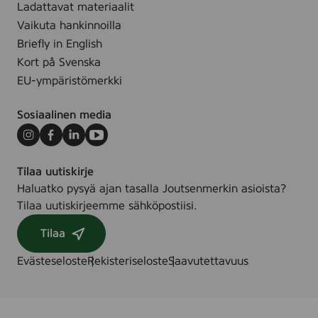
r
Ladattavat materiaalit
f
Vaikuta hankinnoilla
u
Briefly in English
m
Kort på Svenska
e
EU-ympäristömerkki
,
7
Sosiaalinen media
2
&
Instagram
Facebook
LinkedIn
Youtube
2
Tilaa uutiskirje
4
Haluatko pysyä ajan tasalla Joutsenmerkin asioista?
s
Tilaa uutiskirjeemme sähköpostiisi.
t
.
Tilaa
/
s
Evästeseloste
Rekisteriseloste
Saavutettavuus
t
k
.