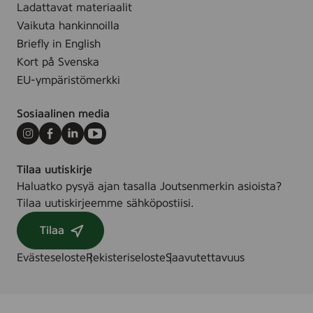
,
Ladattavat materiaalit
7
Vaikuta hankinnoilla
2
Briefly in English
p
Kort på Svenska
i
EU-ympäristömerkki
e
c
Sosiaalinen media
e
s
Instagram
Facebook
LinkedIn
Youtube
Tilaa uutiskirje
Haluatko pysyä ajan tasalla Joutsenmerkin asioista?
Tilaa uutiskirjeemme sähköpostiisi.
Tilaa
Evästeseloste
Rekisteriseloste
Saavutettavuus