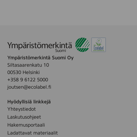
a
a
.
b
n
y
c
W
e
i
F
p
r
e
e
s
e
Ympäristömerkintä Suomi Oy
f
,
Siltasaarenkatu 10
r
7
00530 Helsinki
e
2
+358 9 6122 5000
e
p
joutsen@ecolabel.fi
f
i
r
e
Hyödyllisiä linkkejä
o
c
Yhteystiedot
m
e
Laskutusohjeet
p
s
e
Hakemusportaali
r
Ladattavat materiaalit