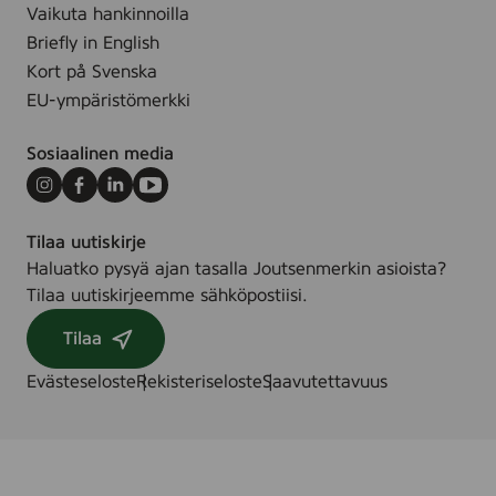
f
Vaikuta hankinnoilla
u
Briefly in English
m
Kort på Svenska
e
EU-ympäristömerkki
,
7
Sosiaalinen media
2
&
Instagram
Facebook
LinkedIn
Youtube
2
Tilaa uutiskirje
4
Haluatko pysyä ajan tasalla Joutsenmerkin asioista?
s
Tilaa uutiskirjeemme sähköpostiisi.
t
.
Tilaa
/
s
Evästeseloste
Rekisteriseloste
Saavutettavuus
t
k
.
/