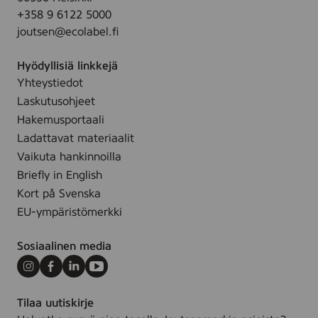
v
l
i
+358 9 6122 5000
a
l
l
joutsen@ecolabel.fi
p
e
l
u
,
e
Hyödyllisiä linkkejä
h
3
,
Yhteystiedot
d
0
3
Laskutusohjeet
i
s
0
s
Hakemusportaali
t
s
t
Ladattavat materiaalit
t
u
Vaikuta hankinnoilla
s
Briefly in English
p
Kort på Svenska
y
EU-ympäristömerkki
y
h
Sosiaalinen media
e
,
Instagram
Facebook
LinkedIn
Youtube
5
Tilaa uutiskirje
6