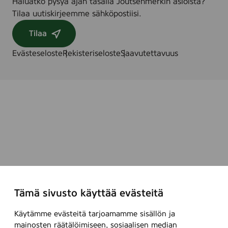
Haluatko pysyä ajan tasalla Joutsenmerkin asioista?
-
Tilaa uutiskirjeemme sähköpostiisi.
p
a
Tilaa
c
Evästeseloste
Rekisteriseloste
Saavutettavuus
Tämä sivusto käyttää evästeitä
Käytämme evästeitä tarjoamamme sisällön ja
mainosten räätälöimiseen, sosiaalisen median