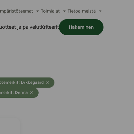
mpäristöteemat
Toimialat
Tietoa meistä
a
Avaa
Avaa
Avaa
alikko
alavalikko
alavalikko
alavalikko
uotteet ja palvelut
Kriteerit
Hakeminen
a
alikko
otemerkit: Lykkegaard
merkit: Derma