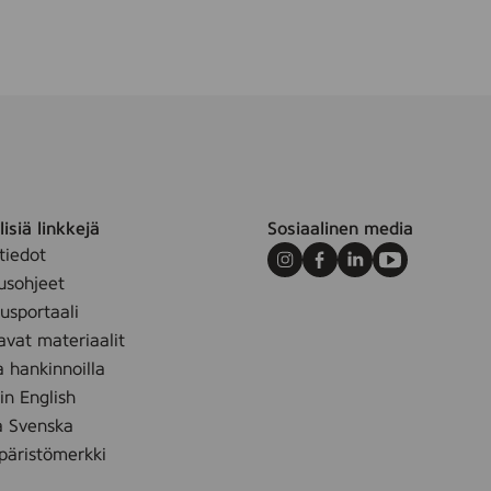
t
.
/
s
t
k
.
/
isiä linkkejä
Sosiaalinen media
k
tiedot
p
Instagram
Facebook
LinkedIn
Youtube
usohjeet
l
sportaali
avat materiaalit
a hankinnoilla
 in English
å Svenska
äristömerkki