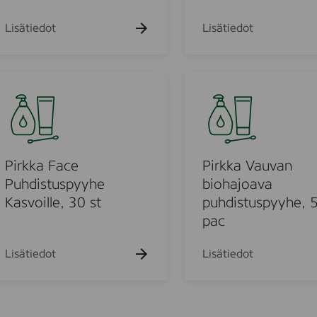
y
7
Lisätiedot
Lisätiedot
2
k
p
P
l
i
r
k
m
k
a
Pirkka Face
Pirkka Vauvan
V
Puhdistuspyyhe
biohajoava
a
Kasvoille, 30 st
puhdistuspyyhe, 
u
pac
v
a
Lisätiedot
Lisätiedot
n
b
i
o