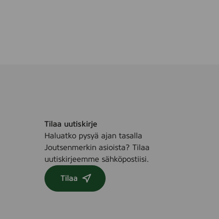
u
s
p
y
y
h
e
K
a
s
Tilaa uutiskirje
v
Haluatko pysyä ajan tasalla
o
Joutsenmerkin asioista? Tilaa
i
uutiskirjeemme sähköpostiisi.
l
l
Tilaa
e
,
3