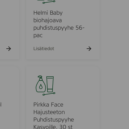
k
i
u
B
l
Helmi Baby
e
h
a
biohajoava
t
b
puhdistuspyyhe 56-
o
y
pac
b
i
Lisätiedot
o
h
a
P
j
i
o
r
a
k
v
k
a
a
l
Pirkka Face
p
F
Hajusteeton
u
a
Puhdistuspyyhe
h
c
Kasvoille, 30 st