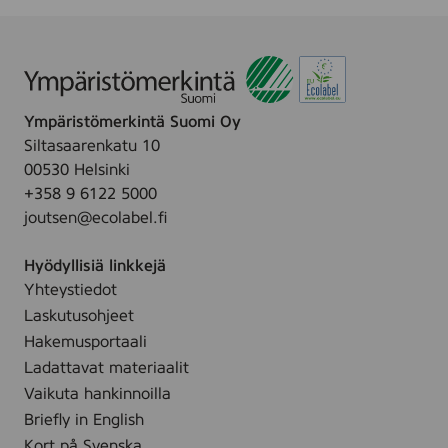
t
W
y
W
k
i
y
i
.
p
h
p
e
e
e
s
,
s
Ympäristömerkintä Suomi Oy
f
8
/
Siltasaarenkatu 10
r
0
V
00530 Helsinki
e
s
a
+358 9 6122 5000
e
t
u
joutsen@ecolabel.fi
f
k
v
r
.
a
Hyödyllisiä linkkejä
o
n
Yhteystiedot
m
K
Laskutusohjeet
p
o
e
Hakemusportaali
s
r
Ladattavat materiaalit
t
f
Vaikuta hankinnoilla
e
u
Briefly in English
u
m
Kort på Svenska
s