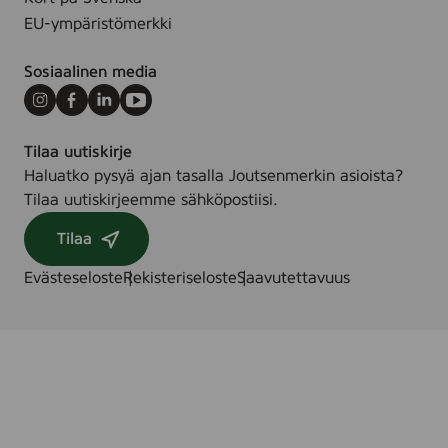
e
p
EU-ympäristömerkki
,
y
7
y
Sosiaalinen media
2
h
&
Instagram
Facebook
LinkedIn
Youtube
e
2
,
Tilaa uutiskirje
4
8
Haluatko pysyä ajan tasalla Joutsenmerkin asioista?
s
0
Tilaa uutiskirjeemme sähköpostiisi.
t
s
.
t
Tilaa
/
k
s
Evästeseloste
Rekisteriseloste
Saavutettavuus
.
t
k
.
/
k
p
l