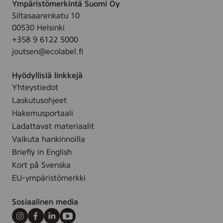
t
Ympäristömerkintä Suomi Oy
e
,
e
Siltasaarenkatu 10
B
7
u
00530 Helsinki
a
2
s
+358 9 6122 5000
b
s
p
joutsen@ecolabel.fi
y
t
y
W
k
y
Hyödyllisiä linkkejä
i
.
h
Yhteystiedot
p
e
Laskutusohjeet
e
,
s
Hakemusportaali
8
/
Ladattavat materiaalit
0
V
Vaikuta hankinnoilla
s
a
Briefly in English
t
u
Kort på Svenska
k
v
EU-ympäristömerkki
.
a
n
Sosiaalinen media
K
o
Instagram
Facebook
LinkedIn
Youtube