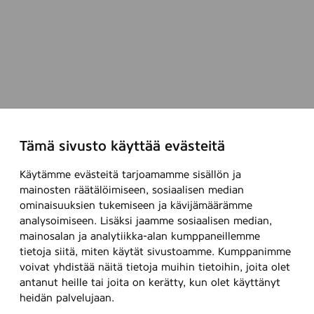
e
,
8
0
s
t
k
.
Tämä sivusto käyttää evästeitä
Käytämme evästeitä tarjoamamme sisällön ja
mainosten räätälöimiseen, sosiaalisen median
ominaisuuksien tukemiseen ja kävijämäärämme
analysoimiseen. Lisäksi jaamme sosiaalisen median,
mainosalan ja analytiikka-alan kumppaneillemme
tietoja siitä, miten käytät sivustoamme. Kumppanimme
voivat yhdistää näitä tietoja muihin tietoihin, joita olet
antanut heille tai joita on kerätty, kun olet käyttänyt
heidän palvelujaan.