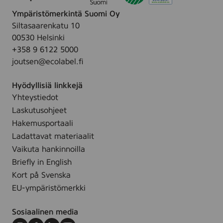
a
j
v
s
Ympäristömerkintä Suomi Oy
o
o
v
Siltasaarenkatu 10
a
i
o
00530 Helsinki
v
l
i
+358 9 6122 5000
a
l
l
joutsen@ecolabel.fi
p
e
l
u
,
e
Hyödyllisiä linkkejä
h
3
,
Yhteystiedot
d
0
3
Laskutusohjeet
i
s
0
s
Hakemusportaali
t
s
t
Ladattavat materiaalit
t
u
Vaikuta hankinnoilla
s
Briefly in English
p
Kort på Svenska
y
EU-ympäristömerkki
y
h
Sosiaalinen media
e