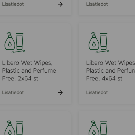
c
Lisätiedot
Lisätiedot
h
,
S
L
u
i
p
b
e
e
r
r
m
S
o
Libero Wet Wipes,
Libero Wet Wipes
o
W
Plastic and Perfume
Plastic and Perfu
f
e
Free, 2x64 st
Free, 4x64 st
t
t
w
W
Lisätiedot
Lisätiedot
e
i
t
p
w
e
L
i
s
i
p
,
d
e
P