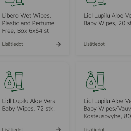
l
,
l
L
5
a
u
Libero Wet Wipes,
Lidl Lupilu Aloe V
0
s
p
Plastic and Perfume
Baby Wipes, 20 st
p
t
i
Free, Box 6x64 st
a
i
l
c
c
u
Lisätiedot
Lisätiedot
k
a
A
n
l
d
o
L
P
e
i
e
V
d
r
e
l
f
r
L
u
a
u
Lidl Lupilu Aloe Vera
Lidl Lupilu Aloe V
m
B
p
Baby Wipes, 72 stk.
Baby Wipes/Vau
e
a
i
Kosteuspyyhe, 80 
F
b
l
r
y
u
Lisätiedot
Lisätiedot