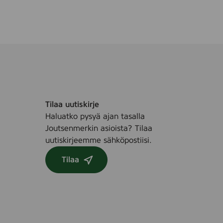
7
2
s
t
k
.
Tilaa uutiskirje
Haluatko pysyä ajan tasalla
Joutsenmerkin asioista? Tilaa
uutiskirjeemme sähköpostiisi.
Tilaa