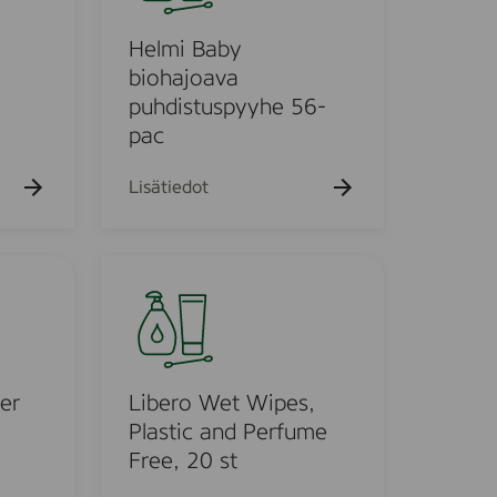
h
k
i
a
u
B
k
l
Helmi Baby
e
u
h
a
biohajoava
e
t
b
puhdistuspyyhe 56-
h
o
y
t
pac
o
b
i
Lisätiedot
o
h
a
L
j
i
o
b
a
e
v
r
a
o
er
Libero Wet Wipes,
p
W
Plastic and Perfume
u
e
Free, 20 st
h
t