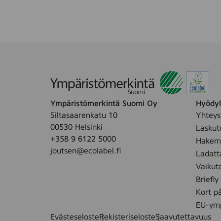
i
x
2
v
6
s
e
4
t
B
s
k
a
t
.
b
y
W
i
Ympäristömerkintä Suomi Oy
Hyödyll
p
Siltasaarenkatu 10
Yhteys
e
00530 Helsinki
Laskut
s
+358 9 6122 5000
Hakemu
/
joutsen@ecolabel.fi
Ladatt
V
Vaikut
a
Briefly
u
v
Kort p
a
EU-ymp
n
Evästeseloste
Rekisteriseloste
Saavutettavuus