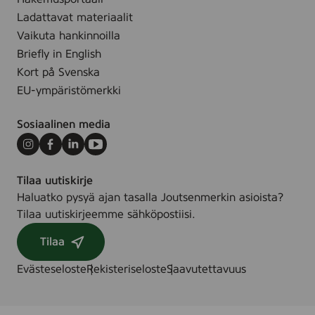
,
Ladattavat materiaalit
7
Vaikuta hankinnoilla
2
Briefly in English
p
Kort på Svenska
i
EU-ympäristömerkki
e
c
Sosiaalinen media
e
s
Instagram
Facebook
LinkedIn
Youtube
Tilaa uutiskirje
Haluatko pysyä ajan tasalla Joutsenmerkin asioista?
Tilaa uutiskirjeemme sähköpostiisi.
Tilaa
Evästeseloste
Rekisteriseloste
Saavutettavuus