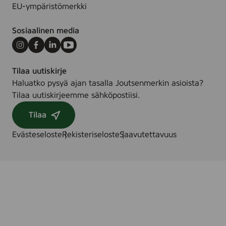
e
p
EU-ympäristömerkki
,
y
7
y
Sosiaalinen media
2
h
&
Instagram
Facebook
LinkedIn
Youtube
e
2
,
Tilaa uutiskirje
4
8
Haluatko pysyä ajan tasalla Joutsenmerkin asioista?
s
0
Tilaa uutiskirjeemme sähköpostiisi.
t
s
.
t
Tilaa
/
k
s
Evästeseloste
Rekisteriseloste
Saavutettavuus
.
t
k
.
/
k
p
l