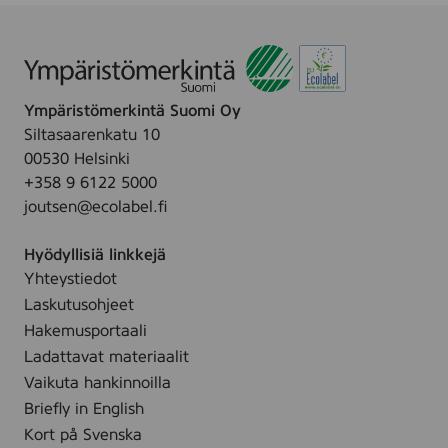
y
W
k
i
y
i
.
p
h
p
e
e
e
s
,
s
Ympäristömerkintä Suomi Oy
f
8
/
Siltasaarenkatu 10
r
0
V
00530 Helsinki
e
s
a
+358 9 6122 5000
e
t
u
joutsen@ecolabel.fi
f
k
v
r
.
a
Hyödyllisiä linkkejä
o
n
Yhteystiedot
m
K
Laskutusohjeet
p
o
e
Hakemusportaali
s
r
Ladattavat materiaalit
t
f
Vaikuta hankinnoilla
e
u
Briefly in English
u
m
Kort på Svenska
s