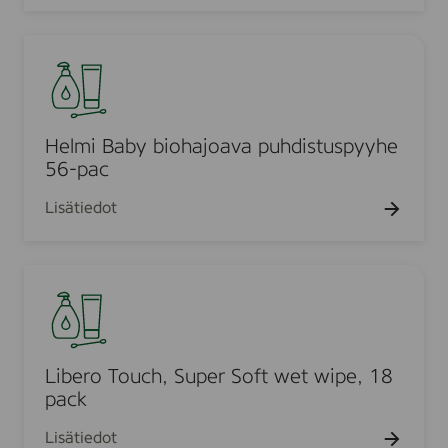
b
.
y
H
6
e
4
l
k
m
p
i
Helmi Baby biohajoava puhdistuspyyhe
l
B
56-pac
a
Lisätiedot
b
y
b
L
i
i
o
b
h
e
a
r
Libero Touch, Super Soft wet wipe, 18
j
o
pack
o
T
a
Lisätiedot
o