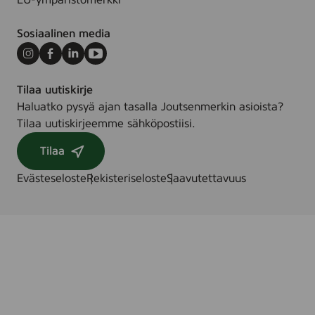
EU-ympäristömerkki
Sosiaalinen media
Instagram
Facebook
LinkedIn
Youtube
Tilaa uutiskirje
Haluatko pysyä ajan tasalla Joutsenmerkin asioista?
Tilaa uutiskirjeemme sähköpostiisi.
Tilaa
Evästeseloste
Rekisteriseloste
Saavutettavuus