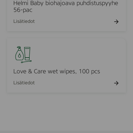
i
Helmi Baby biohajoava puhdistuspyyhe
l
.
B
56-pac
a
Lisätiedot
b
y
b
L
i
o
o
v
h
e
a
&
Love & Care wet wipes, 100 pcs
j
C
o
Lisätiedot
a
a
r
v
e
a
w
p
e
u
t
h
w
d