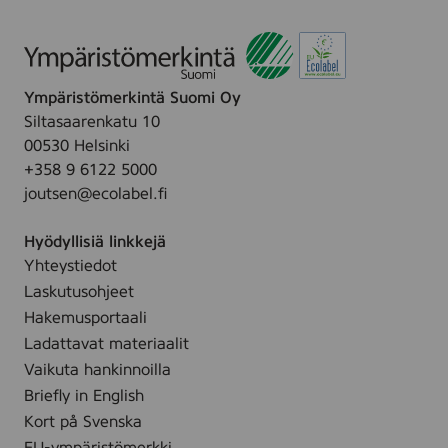
i
i
p
s
e
t
s
u
Ympäristömerkintä Suomi Oy
,
s
Siltasaarenkatu 10
1
p
00530 Helsinki
0
y
+358 9 6122 5000
0
y
joutsen@ecolabel.fi
p
h
c
e
Hyödyllisiä linkkejä
s
5
Yhteystiedot
6
Laskutusohjeet
-
Hakemusportaali
p
Ladattavat materiaalit
a
Vaikuta hankinnoilla
c
Briefly in English
Kort på Svenska