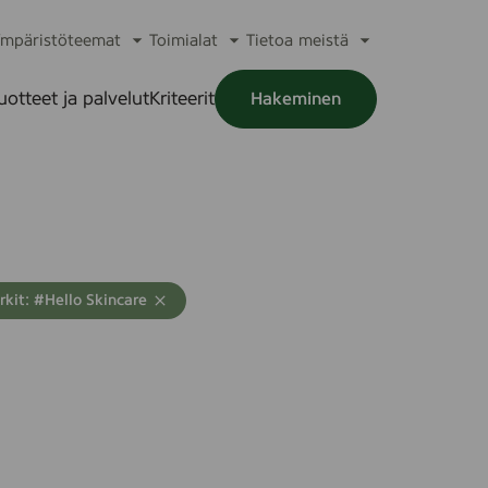
mpäristöteemat
Toimialat
Tietoa meistä
a
Avaa
Avaa
Avaa
alikko
alavalikko
alavalikko
alavalikko
uotteet ja palvelut
Kriteerit
Hakeminen
a
alikko
kit: #Hello Skincare