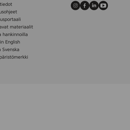
tiedot
Instagram
Facebook
LinkedIn
Youtube
usohjeet
sportaali
avat materiaalit
a hankinnoilla
 in English
å Svenska
äristömerkki