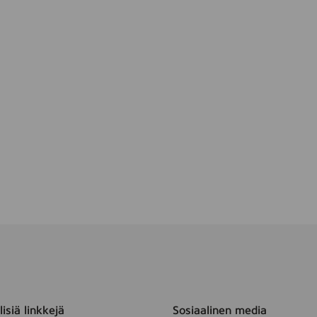
m
isiä linkkejä
Sosiaalinen media